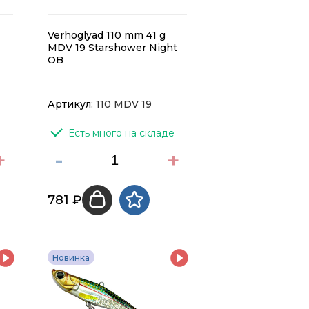
Verhoglyad 110 mm 41 g
MDV 19 Starshower Night
OB
Артикул:
110 MDV 19
Есть много на складе
+
-
+
781 ₽
Новинка