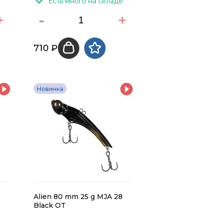
Есть много на складе
+
-
+
710 ₽
Новинка
Alien 80 mm 25 g MJA 28
Black OT