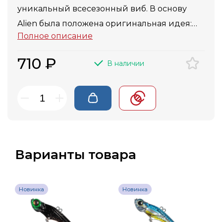
уникальный всесезонный виб. В основу
Alien была положена оригинальная идея:
Полное описание
создать металлический виб по
дальневосточным мотивам с целью
710 ₽
В наличии
импровизаци формы ротана.
Дизайн Олега Мазанова.
Варианты товара
Новинка
Новинка