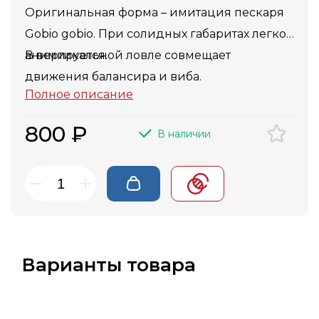
Оригинальная форма – имитация пескаря
Gobio gobio. При солидных габаритах легко
анимируется.
В вертикальной ловле совмещает
движения балансира и виба.
Полное описание
800 ₽
В наличии
Варианты товара