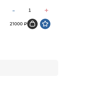
-
+
-
+
21000 ₽
21150 ₽