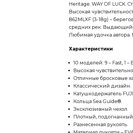
Heritage. WAY OF LUCK. С
Высокая чувствительност
862MLXF (3-18g) – берег
средних рек. Выдающийся
Любимая удочка автора. Ма
Характеристики
10 моделей: 9 – Fast, 1 – E
Высокая чувствительно
Отличные бросковые х
Классический дизайн.
Катушкодержатель FUJ
Кольца Sea Guide®.
Эксклюзивный чехол.
Плотный, подогнанный 
Разнесенная рукоять.
Материал рукояти – EVA