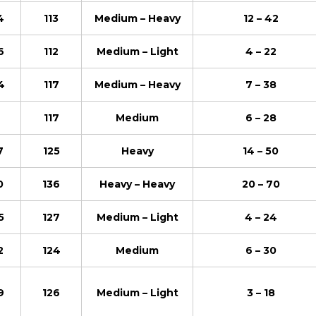
4
113
Medium – Heavy
12 – 42
6
112
Medium – Light
4 – 22
4
117
Medium – Heavy
7 – 38
117
Medium
6 – 28
7
125
Heavy
14 – 50
0
136
Heavy – Heavy
20 – 70
5
127
Medium – Light
4 – 24
2
124
Medium
6 – 30
9
126
Medium – Light
3 – 18