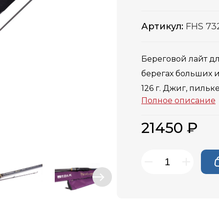
Артикул:
FHS 73
Береговой лайт д
берегах больших и
126 г. Джиг, пилькеры, разнесенные
Полное описание
оснастки. Выдающийся заброс и экстра-
фастовый строй.
21450 ₽