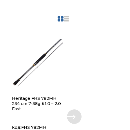
Heritage FHS 782MH
Heritage FHS 802M 24
234 cm 7-38g #1.0 – 2.0
cm 6-28g #0.6 – 1.5 Fast
Fast
Код:FHS 782MH
Код:FHS 802M