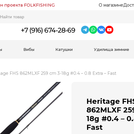
н проекта FOLKFISHING
О магазине
Дост
+7 (916) 674-28-69
ы
Вибы
Катушки
Удилища зимние
tage FHS 862MLXF 259 cm 3-18g #0.4 – 0.8 Extra – Fast
Heritage FH
862MLXF 259
18g #0.4 – 0.
Fast