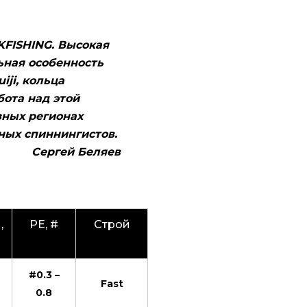
KFISHING. Высокая
ьная особенность
iji, кольца
бота над этой
зных регионах
ных спиннингистов.
Сергей Беляев
,
PE, #
Строй
#0.3 –
Fast
0.8