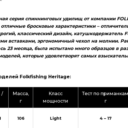
ьная серия спиннинговых удилищ от компании FOL
 отличные бросковые характеристики – отличител
трогий, классический дизайн, катушкодержатель Fu
ими вставками, эргономичный чехол на молнии. Ра
ь 23 месяца, была испытано много образцов в ра
 моделей, которые удовлетворят самых взыскатель
делей Folkfishing Heritage:
 /
Масса,
Класс
Тест по приманкам
г
мощности
г
1
106
Light
4 – 17