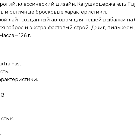
трогий, классический дизайн. Катушкодержатель Fuj
ь и отличные бросковые характеристики.
овой лайт созданный автором для пешей рыбалки на
 заброс и экстра-фастовый строй. Джиг, пилькеры,
сса – 126 г.
xtra Fast.
сть.
арактеристики.
I®.
стык.
.