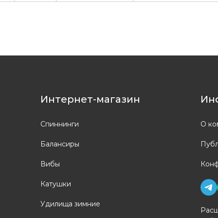
Интернет-магазин
Ин
Спиннинги
О ко
Балансиры
Публ
Вибы
Конф
Катушки
Удилища зимние
Расш