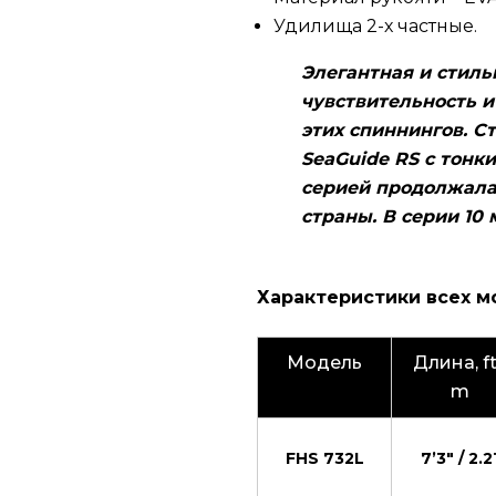
Удилища 2-х частные.
Элегантная и стил
чувствительность и
этих спиннингов. С
SeaGuide RS с тонк
серией продолжалас
страны. В серии 10
Характеристики всех мо
Модель
Длина, ft
m
FHS 732L
7’3″ / 2.2