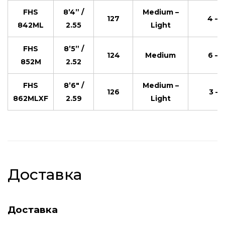
FHS
8’4” /
Medium –
127
4 – 
842ML
2.55
Light
FHS
8’5” /
124
Medium
6 – 
852M
2.52
FHS
8’6″ /
Medium –
126
3 – 
862MLXF
2.59
Light
Доставка
Доставка