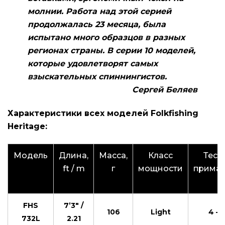
молнии. Работа над этой серией
продолжалась 23 месяца, была
испытано много образцов в разных
регионах страны. В серии 10 моделей,
которые удовлетворят самых
взыскательных спиннингистов.
Сергей Беляев
Характеристики всех моделей Folkfishing
Heritage:
Модель
Длина,
Масса,
Класс
Тест
ft / m
г
мощности
приман
г
FHS
7’3″ /
106
Light
4 – 
732L
2.21