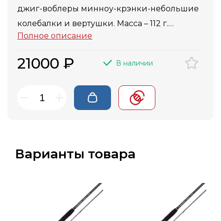
джиг-воблеры минноу-крэнки-небольшие
колебалки и вертушки. Масса – 112 г.
Полное описание
Отличный заброс, очень хорошо показал
себя в ночных рыбалках.
21000 ₽
В наличии
Варианты товара