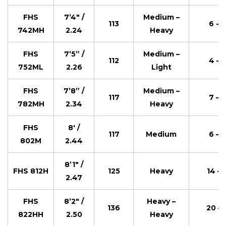
FHS
7’4″ /
Medium –
113
6 - 
742MH
2.24
Heavy
FHS
7’5” /
Medium –
112
4 – 
752ML
2.26
Light
FHS
7’8” /
Medium –
117
7 – 
782MH
2.34
Heavy
FHS
8′ /
117
Medium
6 – 
802M
2.44
8’1″ /
FHS 812H
125
Heavy
14 – 
2.47
FHS
8’2″ /
Heavy –
136
20 – 
822HH
2.50
Heavy