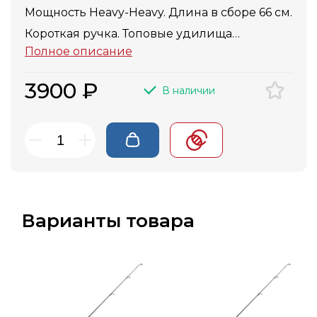
Мощность Heavy-Heavy. Длина в сборе 66 см.
Короткая ручка. Топовые удилища
Полное описание
FOLKFISHING для ловли в отвес.
Неопреновый чехол, пробка, отличные
3900 ₽
В наличии
кольца, монолитный бланк.
Варианты товара