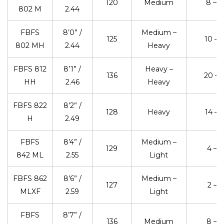
120
Medium
8 – 3
802 M
2.44
FBFS
8’0” /
Medium –
125
10 – 
802 MH
2.44
Heavy
FBFS 812
8’1” /
Heavy –
136
20 – 
HH
2.46
Heavy
FBFS 822
8’2” /
128
Heavy
14 – 
H
2.49
FBFS
8’4” /
Medium –
129
4 – 2
842 ML
2.55
Light
FBFS 862
8’6” /
Medium –
127
2 – 1
MLXF
2.59
Light
FBFS
8’7” /
136
Medium
8 – 3