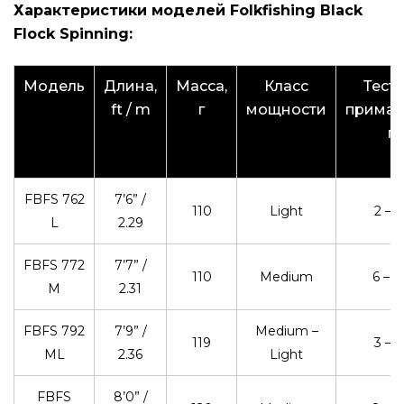
Характеристики моделей Folkfishing Black
Flock Spinning:
Модель
Длина,
Масса,
Класс
Тест 
ft / m
г
мощности
приман
г
FBFS 762
7’6” /
110
Light
2 – 1
L
2.29
FBFS 772
7’7” /
110
Medium
6 – 2
M
2.31
FBFS 792
7’9” /
Medium –
119
3 – 2
ML
2.36
Light
FBFS
8’0” /