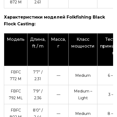
872 M
2.61
Характеристики моделей Folkfishing Black
Flock Casting:
Модель
Длина,
Масса,
Класс
Тест 
ft / m
г
мощности
приман
г
FBFC
7’7” /
—
Medium
6 – 2
772 M
2.31
FBFC
7’9” /
Medium –
—
3 – 2
792 ML
2.36
Light
FBFC
8’0” /
—
Medium
8 – 3
802 M
2.44