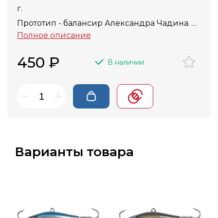
г.
Прототип - балансир Александра Чадина.
Полное описание
Рекомендуется для ловли как на
мелководье, так и на серьезной глубине в
450 ₽
В наличии
стоячей воде.
Варианты товара